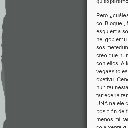
qu’esperemos
Pero ¿cuáles
col Bloque ,
esquierda so
nel gobiernu
sos metedur
creo que nun
con ellos. A 
vegaes toles
oxetivu. Cen
nun tar nesta
tarrecería te
UNA na eleic
posición de 
menos milita
cola xente q