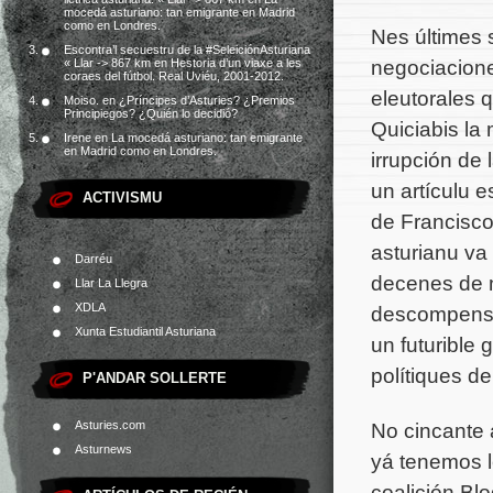
mocedá asturiano: tan emigrante en Madrid
como en Londres.
Nes últimes 
Escontra’l secuestru de la #SeleiciónAsturiana
negociacione
« Llar -> 867 km
en
Hestoria d’un viaxe a les
coraes del fútbol. Real Uviéu, 2001-2012.
eleutorales 
Moiso.
en
¿Príncipes d’Asturies? ¿Premios
Principiegos? ¿Quién lo decidió?
Quiciabis la
Irene
en
La mocedá asturiano: tan emigrante
en Madrid como en Londres.
irrupción de 
un artículu 
ACTIVISMU
de Francisco
asturianu va
Darréu
decenes de m
Llar La Llegra
XDLA
descompensac
Xunta Estudiantil Asturiana
un futurible
polítiques de
P'ANDAR SOLLERTE
No cincante 
Asturies.com
Asturnews
yá tenemos l
coalición Bl