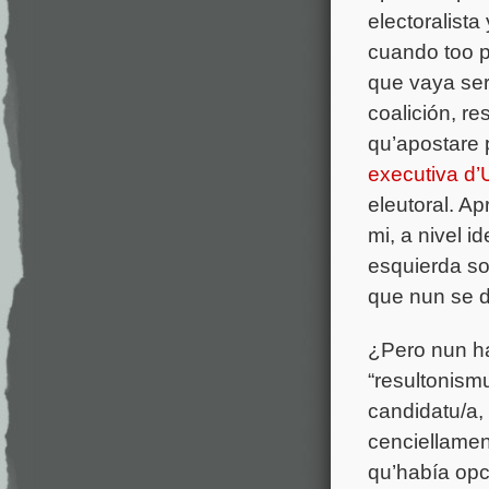
electoralista
cuando too p
que vaya ser 
coalición, r
qu’apostare 
executiva d
eleutoral. Ap
mi, a nivel 
esquierda so
que nun se d
¿Pero nun h
“resultonism
candidatu/a,
cenciellamen
qu’había op