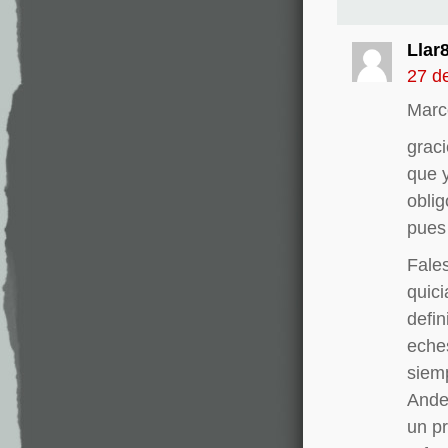
Llar
27 de
Marc
graci
que y
oblig
pues
Fales
quici
defin
eche
siem
Andec
un p