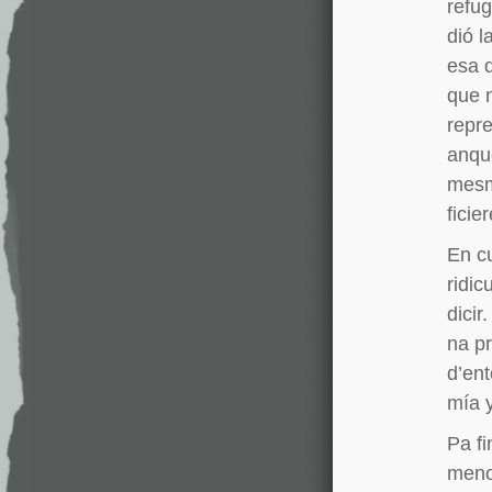
refug
dió l
esa d
que 
repre
anqu
mesm
ficie
En cu
ridi
dicir
na p
d’en
mía y
Pa fi
meno