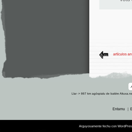
artículos an
Llar -> 867 km
agóspialu de baldre
Altuxa.n
Entamu
|
E
Arguyosamente fechu con
WordPre