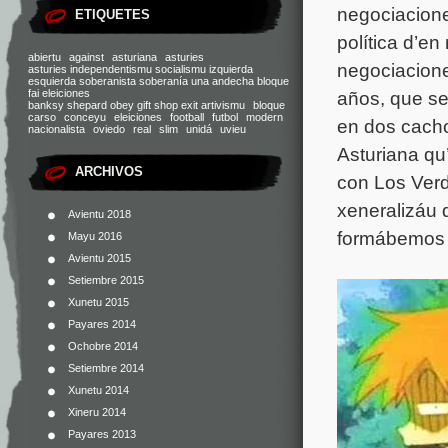
negociacione
ETIQUETES
política d’en
abiertu
against
asturiana
asturies
negociacione
asturies independentismu socialismu izquierda
esquierda soberanista soberanía una andecha bloque
años, que se
fai eleiciones
banksy shepard obey gift shop exit artivismu
bloque
carso
conceyu
eleiciones
football
futbol
modern
en dos cacho
nacionalista
oviedo
real
slim
unidá
uvieu
Asturiana qu
ARCHIVOS
con Los Verd
xeneralizáu 
Avientu 2018
formábemos y
Mayu 2016
Avientu 2015
Setiembre 2015
Xunetu 2015
Payares 2014
Ochobre 2014
Setiembre 2014
Xunetu 2014
Xineru 2014
Payares 2013