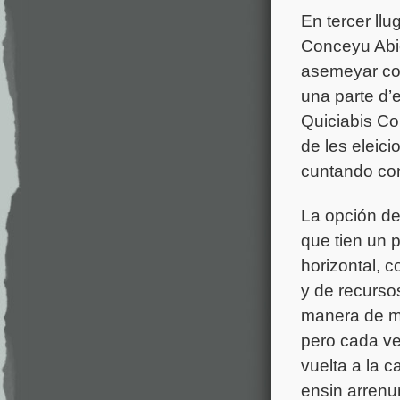
En tercer ll
Conceyu Abie
asemeyar com
una parte d’e
Quiciabis Co
de les eleic
cuntando con
La opción de
que tien un p
horizontal, 
y de recurso
manera de mil
pero cada v
vuelta a la c
ensin arrenu