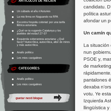
ARTÍCULOS DE RECIÉN
candidatu. D
Un sábadu al añu n’Asturies
política ast
La mio firma en Naguando na RPA
afondar un p
Escontra l’espoliu colonial: por una tarifa
llétrica asturiana.
¿Qué se ta xugando Catalunya y los
Un camín q
pueblos del estáu’l 27-S?
Esquierda soberanista asturiana: ¿Qué
facer? Autocrítica, autocrítica, altor de mires
La situación
y más autocrítica.
nun gobiernu
Analís políticu
PSOE y, mas
Les mios caxigalines
de marketing
CATEGORÍES
rápidamente,
pantalones ép
Analís políticu
Les mios caxigalines
dexaba n’orsa
votu. Ye est
Izquierda As
llingüística