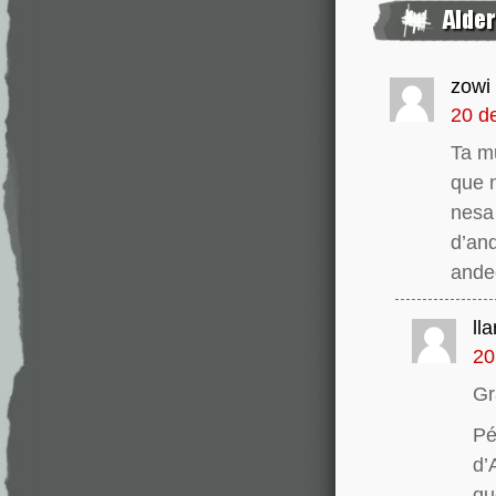
zowi
20 de
Ta mu
que n
nesa
d’an
andec
ll
20
Gr
Pé
d’
qu