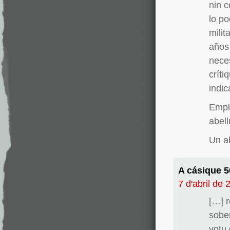
nin 
lo po
milit
años 
neces
críti
indic
Empl
abell
Un a
A cásique 5
7 d'abril de 
[…] r
sobe
votu