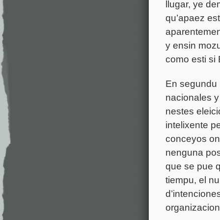
llugar, ye d
qu’apaez est
aparentement
y ensin mozu
como esti si 
En segundu l
nacionales y
nestes eleic
intelixente 
conceyos ond
nenguna posi
que se pue qu
tiempu, el n
d’intencione
organizacione