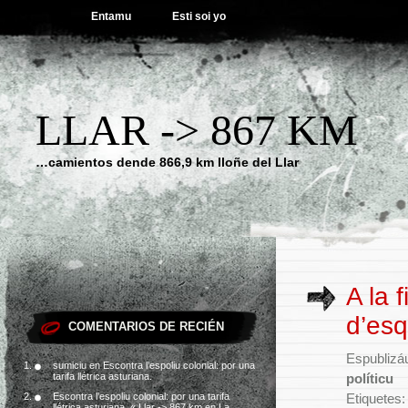
Entamu
Esti soi yo
LLAR -> 867 KM
…camientos dende 866,9 km lloñe del Llar
A la 
d’esq
COMENTARIOS DE RECIÉN
Espublizáu
sumiciu
en
Escontra l’espoliu colonial: por una
tarifa llétrica asturiana.
políticu
Escontra l’espoliu colonial: por una tarifa
Etiquetes
llétrica asturiana. « Llar -> 867 km
en
La