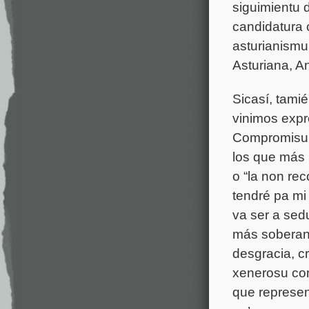
siguimientu 
candidatura 
asturianismu 
Asturiana, A
Sicasí, tami
vinimos expr
Compromisu p
los que más 
o “la non re
tendré pa mi
va ser a sed
más soberanis
desgracia, c
xenerosu con
que represen