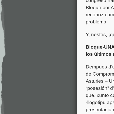
congresu ha
Bloque por As
reconoz como 
problema.
Y, nestes, ¡q
Bloque-UNA 
los últimos
Dempués d’un
de Compromis
Asturies – U
“posesión” d
que, xunto c
-llogotipu ap
presentación 