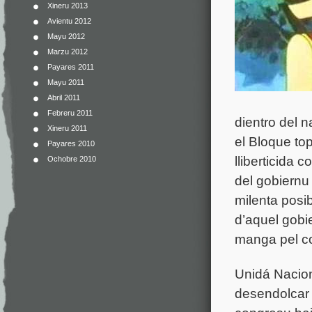
Xineru 2013
Avientu 2012
Mayu 2012
Marzu 2012
Payares 2011
Mayu 2011
Abril 2011
Febreru 2011
dientro del 
Xineru 2011
el Bloque to
Payares 2010
lliberticida 
Ochobre 2010
del gobiernu
milenta posib
d’aquel gobi
manga pel c
Unidá Nacion
desendolcar e