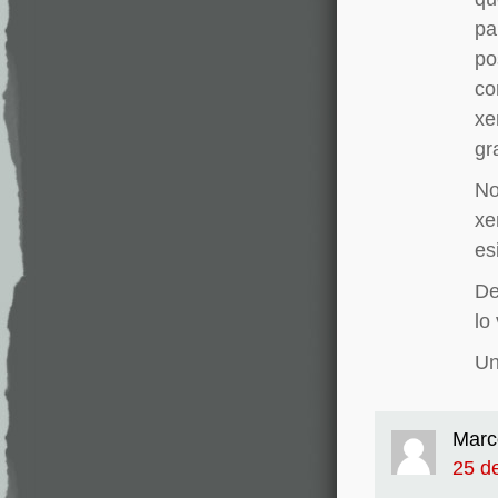
pa
po
co
xe
gr
No
xe
es
De
lo
Un
Marc
25 de