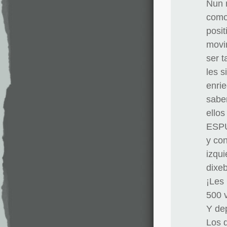
Nun 
como
posi
movi
ser t
les s
enri
sabe
ello
ESPU
y con
izqu
dixeb
¡Les
500 
Y de
Los 