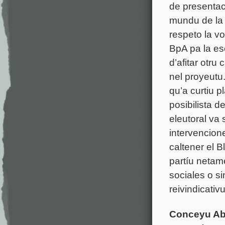
de presentac
mundu de la c
respeto la vo
BpA pa la es
d’afitar otr
nel proyeutu.
qu’a curtiu 
posibilista 
eleutoral va 
intervencion
caltener el 
partíu netam
sociales o si
reivindicativ
Conceyu Abi