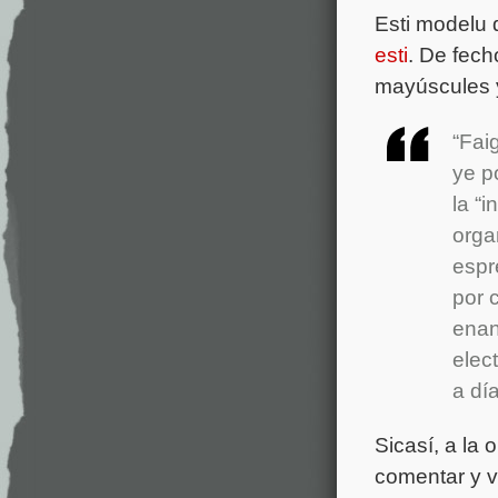
Esti modelu 
esti
. De fec
mayúscules y
“Fai
ye p
la “
orga
espr
por 
enan
elec
a día
Sicasí, a la
comentar y v