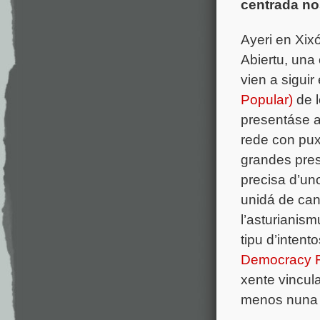
centrada n
Ayeri en Xix
Abiertu, una
vien a siguir
Popular)
de l
presentáse a
rede con pux
grandes pres
precisa d’uno
unidá de can
l’asturianis
tipu d’inten
Democracy F
xente vincul
menos nuna pa