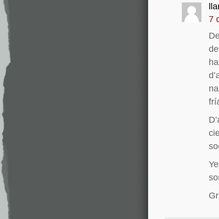
ll
7 
De
de
ha
d’
na
fr
D’
ci
so
Ye
so
Gr