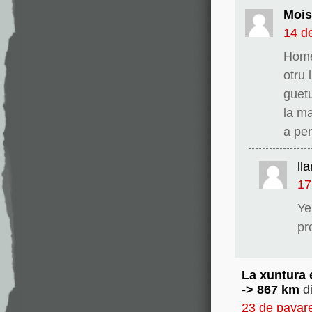
Moi
14 d
Home
otru 
guet
la m
a pe
ll
17
Ye
pr
La xuntura 
-> 867 km
d
23 de payare