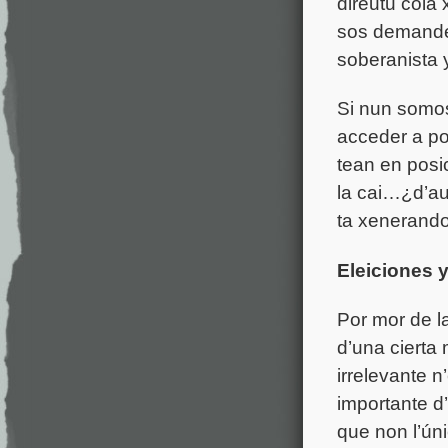
direutu cola
sos demande
soberanista 
Si nun somo
acceder a po
tean en posi
la cai…¿d’au
ta xenerando 
Eleiciones 
Por mor de l
d’una cierta
irrelevante 
importante d’
que non l’
ún