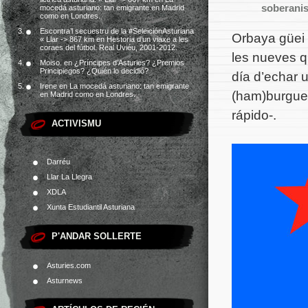
soberanis
mocedá asturiano: tan emigrante en Madrid
como en Londres.
Escontra’l secuestru de la #SeleiciónAsturiana
Orbaya güei n
« Llar -> 867 km
en
Hestoria d’un viaxe a les
coraes del fútbol. Real Uviéu, 2001-2012.
les nueves q
Moiso.
en
¿Príncipes d’Asturies? ¿Premios
Principiegos? ¿Quién lo decidió?
día d’echar 
Irene
en
La mocedá asturiano: tan emigrante
(ham)
burgue
en Madrid como en Londres.
rápido-.
ACTIVISMU
Darréu
Llar La Llegra
XDLA
Xunta Estudiantil Asturiana
P'ANDAR SOLLERTE
Asturies.com
Asturnews