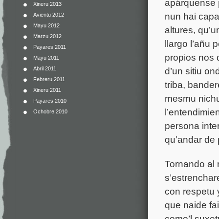
apárquense 
Xineru 2013
nun hai
capa
Avientu 2012
Mayu 2012
altures, qu’
Marzu 2012
llargo l’añu
Payares 2011
propios nos 
Mayu 2011
d’un sitiu o
Abril 2011
Febreru 2011
triba, bande
Xineru 2011
mesmu nichu 
Payares 2010
l’entendimien
Ochobre 2010
persona inte
qu’
andar de 
Tornando al
s’estrenchare
con respetu 
que naide fa
como’l suxet