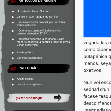
ARTÍCULOS DE RECIÉN
Un sábadu al añu n’Asturies
La mio firma en Naguando na RPA
Escontra l’espoliu colonial: por una tarifa
llétrica asturiana.
¿Qué se ta xugando Catalunya y los
pueblos del estáu’l 27-S?
Esquierda soberanista asturiana: ¿Qué
vegada les ñ
facer? Autocrítica, autocrítica, altor de mires
y más autocrítica.
como tábemos
Analís políticu
putapénica
q
Les mios caxigalines
menos, seya 
CATEGORÍES
oxetivos.
Analís políticu
Nun voi esco
Les mios caxigalines
sedría’l d’u
facese “esqu
desconfiance
intermediario