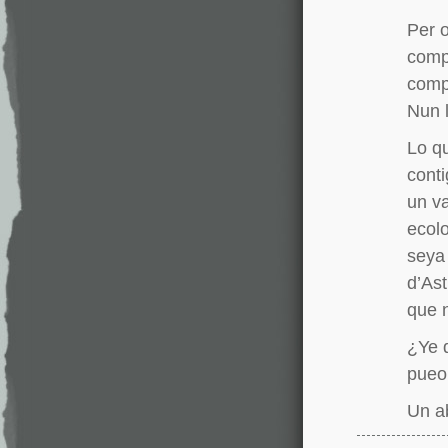
Per o
compr
comp
Nun 
Lo qu
conti
un v
ecol
seya 
d’As
que n
¿Ye 
pueo 
Un a