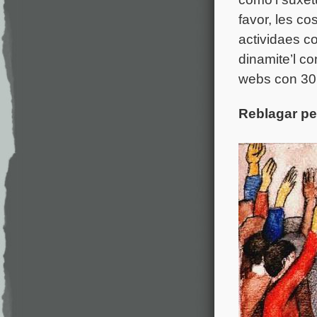
favor, les c
actividaes c
dinamite’l c
webs con 30 
Reblagar pe