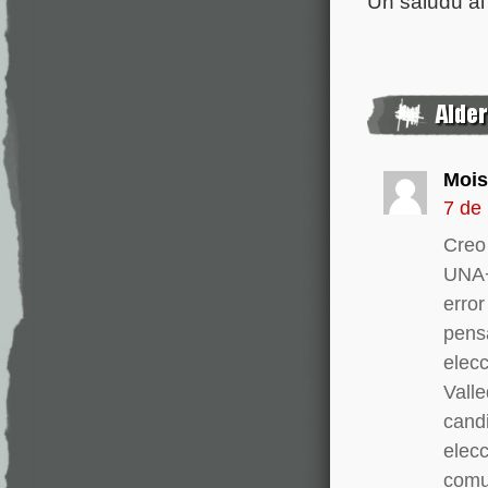
Un saludu al
Moi
7 de
Creo
UNA+
error
pens
elec
Valle
candi
elecc
comu