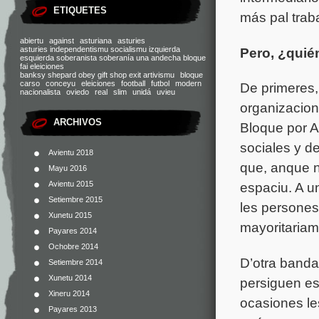
ETIQUETES
más pal traba
abiertu
against
asturiana
asturies
Pero, ¿quié
asturies independentismu socialismu izquierda
esquierda soberanista soberanía una andecha bloque
fai eleiciones
banksy shepard obey gift shop exit artivismu
bloque
carso
conceyu
eleiciones
football
futbol
modern
De primeres, 
nacionalista
oviedo
real
slim
unidá
uvieu
organizacione
ARCHIVOS
Bloque por A
sociales y d
Avientu 2018
que, anque n
Mayu 2016
Avientu 2015
espaciu. A u
Setiembre 2015
les persone
Xunetu 2015
mayoritariam
Payares 2014
Ochobre 2014
D’otra banda,
Setiembre 2014
Xunetu 2014
persiguen e
Xineru 2014
ocasiones le
Payares 2013