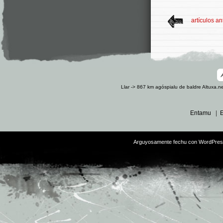
artículos an
Llar -> 867 km
agóspialu de baldre
Altuxa.n
Entamu
|
E
Arguyosamente fechu con
WordPre