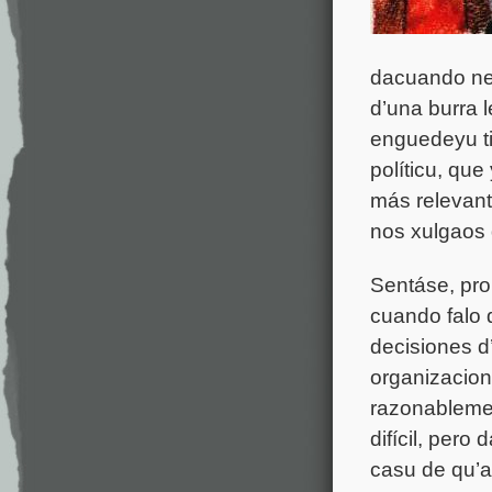
dacuando ne
d’una burra 
enguedeyu ti
políticu, qu
más
relevan
nos xulgaos 
Sentáse, pro
cuando falo
decisiones d
organizacion
razonablemen
difícil,
pero da
casu de qu’a