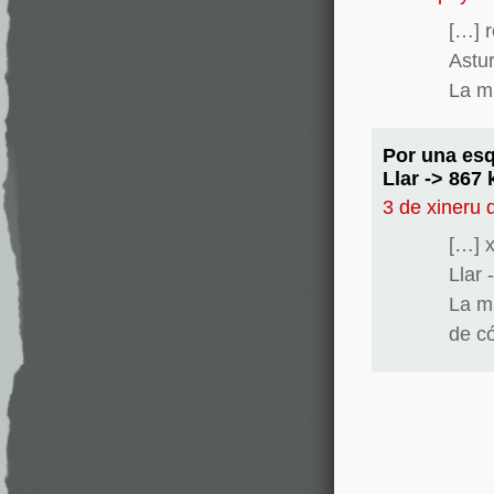
[…] 
Astu
La m
Por una esq
Llar -> 867
3 de xineru 
[…] x
Llar
La m
de c