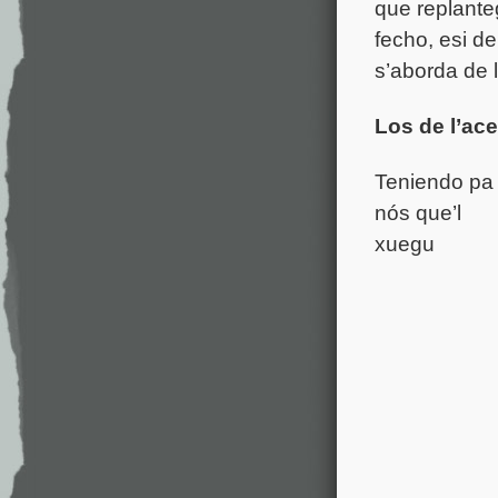
que replante
fecho, esi d
s’aborda de 
Los de l’ace
Teniendo pa
nós que’l
xuegu