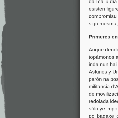
da’l callu dí
esisten figu
compromisu v
sigo mesmu, 
Primeres en
Anque dende 
topámonos a
inda nun hai
Asturies y Un
parón na pos
militancia d
de movilizac
redolada ide
sólo ye impo
pol bagaxe id