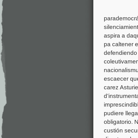
parademocrá
silenciamien
aspira a daq
pa caltener 
defendiendo
coleutivament
nacionalism
escaecer que
carez Asturie
d’
instrumenta
imprescindib
pudiere llega
obligatorio.
custión secu