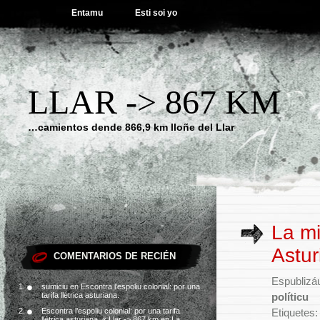
Entamu
Esti soi yo
LLAR -> 867 KM
…camientos dende 866,9 km lloñe del Llar
La m
Astur
COMENTARIOS DE RECIÉN
Espublizáu
sumiciu
en
Escontra l’espoliu colonial: por una
tarifa llétrica asturiana.
políticu
Escontra l’espoliu colonial: por una tarifa
Etiquetes
llétrica asturiana. « Llar -> 867 km
en
La